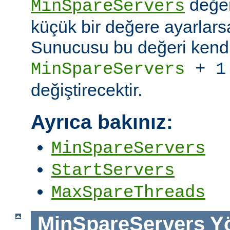
değer
MinSpareServers
küçük bir değere ayarlar
Sunucusu bu değeri kendi
MinSpareServers
+ 1
değiştirecektir.
Ayrıca bakınız:
MinSpareServers
StartServers
MaxSpareThreads
MinSpareServers
Y