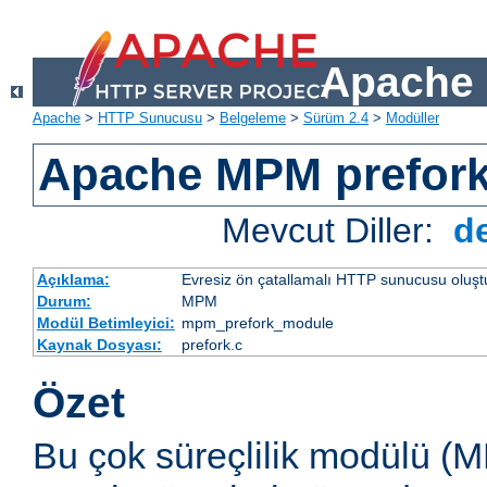
Apache 
Apache
>
HTTP Sunucusu
>
Belgeleme
>
Sürüm 2.4
>
Modüller
Apache MPM prefor
Mevcut Diller:
d
Açıklama:
Evresiz ön çatallamalı HTTP sunucusu oluşt
Durum:
MPM
Modül Betimleyici:
mpm_prefork_module
Kaynak Dosyası:
prefork.c
Özet
Bu çok süreçlilik modülü (