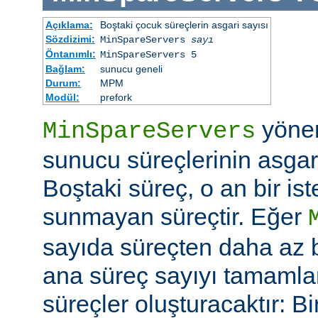
Açıklama:
Boştaki çocuk süreçlerin asgari sayısı
Sözdizimi:
MinSpareServers
sayı
Öntanımlı:
MinSpareServers 5
Bağlam:
sunucu geneli
Durum:
MPM
Modül:
prefork
yöne
MinSpareServers
sunucu süreçlerinin asgari 
Boştaki süreç, o an bir is
sunmayan süreçtir. Eğer
sayıda süreçten daha az 
ana süreç sayıyı tamamla
süreçler oluşturacaktır: Bi