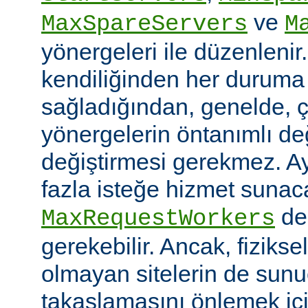
ve
MaxSpareServers
M
yönergeleri ile düzenlenir
kendiliğinden her duruma
sağladığından, genelde, ç
yönergelerin öntanımlı değ
değiştirmesi gerekmez. A
fazla isteğe hizmet sunaca
değ
MaxRequestWorkers
gerekebilir. Ancak, fiziksel
olmayan sitelerin de sunu
takaslamasını önlemek iç