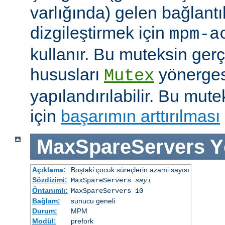
varlığında) gelen bağlantı
dizgileştirmek için
mpm-a
kullanır. Bu muteksin gerçe
hususları
yönergesi
Mutex
yapılandırılabilir. Bu mut
için
başarımın arttırılması
MaxSpareServers
Y
Açıklama:
Boştaki çocuk süreçlerin azami sayısı
Sözdizimi:
MaxSpareServers
sayı
Öntanımlı:
MaxSpareServers 10
Bağlam:
sunucu geneli
Durum:
MPM
Modül:
prefork