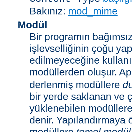
Bakınız:
mod_mime
Modül
Bir programın bağımsız
işlevselliğinin çoğu ya
edilmeyeceğine kullanıc
modüllerden oluşur. A
derlenmiş modüllere
d
bir yerde saklanan ve ç
yüklenebilen modüller
denir. Yapılandırmaya ö
modüllere
temel modül