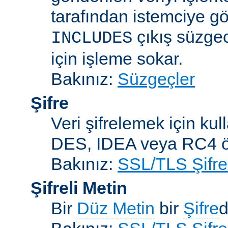
tarafından istemciye gö
çıkış süzgec
INCLUDES
için işleme sokar.
Bakınız:
Süzgeçler
Şifre
Veri şifrelemek için kul
DES, IDEA veya RC4 örn
Bakınız:
SSL/TLS Şifre
Şifreli Metin
Bir
Düz Metin
bir
Şifre
d