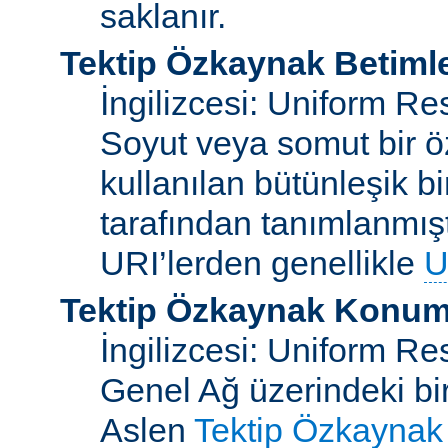
saklanır.
Tektip Özkaynak Betimle
İngilizcesi: Uniform Re
Soyut veya somut bir ö
kullanılan bütünleşik bi
tarafından tanımlanmışt
URI’lerden genellikle
U
Tektip Özkaynak Konuml
İngilizcesi: Uniform R
Genel Ağ üzerindeki bi
Aslen
Tektip Özkaynak 