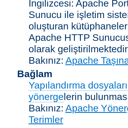
İngilizcesi: Apache Po
Sunucu ile işletim sist
oluşturan kütüphaneler
Apache HTTP Sunucusun
olarak geliştirilmektedir
Bakınız:
Apache Taşınab
Bağlam
Yapılandırma dosyaları
yönerge
lerin bulunması
Bakınız:
Apache Yönerge
Terimler