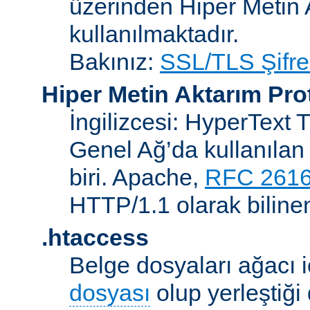
üzerinden Hiper Metin 
kullanılmaktadır.
Bakınız:
SSL/TLS Şifre
Hiper Metin Aktarım Pro
İngilizcesi: HyperText 
Genel Ağ’da kullanılan 
biri. Apache,
RFC 261
HTTP/1.1 olarak biline
.htaccess
Belge dosyaları ağacı iç
dosyası
olup yerleştiği 