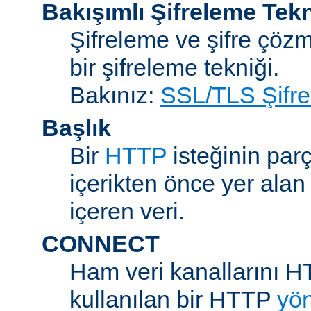
Bakışımlı Şifreleme Tekn
Şifreleme ve şifre çözme
bir şifreleme tekniği.
Bakınız:
SSL/TLS Şifre
Başlık
Bir
HTTP
isteğinin parç
içerikten önce yer alan
içeren veri.
CONNECT
Ham veri kanallarını H
kullanılan bir HTTP
yö