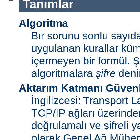
Tanımlar
Algoritma
Bir sorunu sonlu sayı
uygulanan kurallar küme
içermeyen bir formül. Ş
algoritmalara
şifre
denir
Aktarım Katmanı Güvenl
İngilizcesi: Transport 
TCP/IP ağları üzerinden
doğrulamalı ve şifreli y
olarak Genel Ağ Mühen