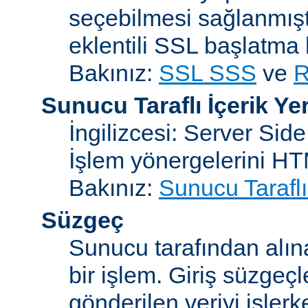
seçebilmesi sağlanmışt
eklentili SSL başlatma
Bakınız:
SSL SSS
ve
R
Sunucu Taraflı İçerik Ye
İngilizcesi: Server Sid
İşlem yönergelerini H
Bakınız:
Sunucu Taraflı
Süzgeç
Sunucu tarafından alın
bir işlem. Giriş süzgeç
gönderilen veriyi işler