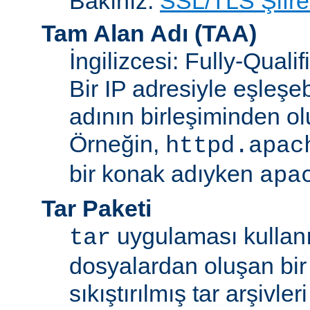
Bakınız:
SSL/TLS Şifre
Tam Alan Adı
(TAA)
İngilizcesi: Fully-Qua
Bir IP adresiyle eşleşeb
adının birleşiminden ol
Örneğin,
httpd.apac
bir konak adıyken
apa
Tar Paketi
uygulaması kullanıl
tar
dosyalardan oluşan bir
sıkıştırılmış tar arşivle