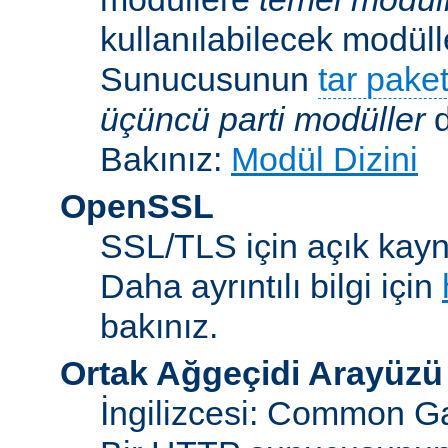
kullanılabilecek modü
Sunucusunun
tar paket
üçüncü parti modüller
d
Bakınız:
Modül Dizini
OpenSSL
SSL/TLS için açık kayna
Daha ayrıntılı bilgi için
bakınız.
Ortak Ağgeçidi Arayüzü
İngilizcesi: Common Ga