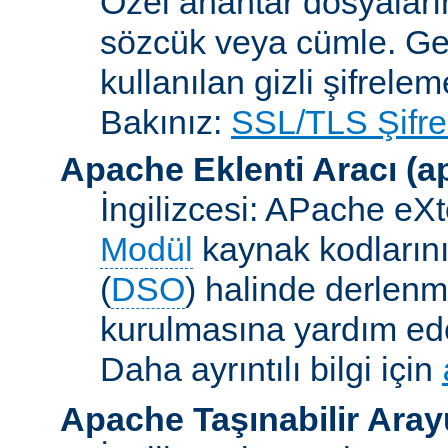
Özel anahtar dosyaların
sözcük veya cümle. Ge
kullanılan gizli şifrele
Bakınız:
SSL/TLS Şifre
Apache Eklenti Aracı
(a
İngilizcesi: APache eXt
Modül
kaynak kodlarını
(
DSO
) halinde derlen
kurulmasına yardım eden
Daha ayrıntılı bilgi için
Apache Taşınabilir Ara