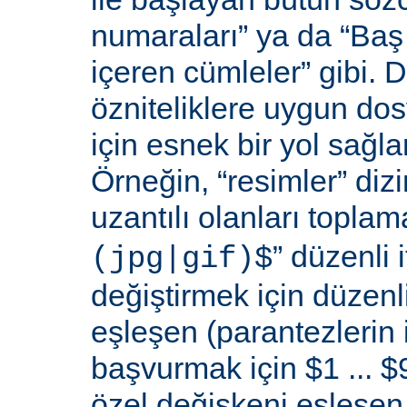
numaraları” ya da “Baş 
içeren cümleler” gibi. D
özniteliklere uygun do
için esnek bir yol sağl
Örneğin, “resimler” dizi
uzantılı olanları toplama
” düzenli i
(jpg|gif)$
değiştirmek için düzenli
eşleşen (parantezlerin
başvurmak için $1 ... $9
özel değişkeni eşleşen 