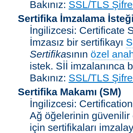
Bakınız:
SSL/TLS Şifre
Sertifika İmzalama İsteğ
İngilizcesi: Certificat
İmzasız bir sertifikayı
S
Sertifika
sının
özel anah
istek. Sİİ imzalanınca bi
Bakınız:
SSL/TLS Şifre
Sertifika Makamı
(SM)
İngilizcesi: Certificatio
Ağ öğelerinin güvenilir
için sertifikaları imzal