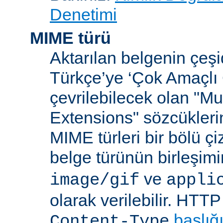
Denetimi
MIME türü
Aktarılan belgenin çeşi
Türkçe’ye ‘Çok Amaçlı 
çevrilebilecek olan "Mu
Extensions" sözcüklerin
MIME türleri bir bölü çiz
belge türünün birleşim
ve
image/gif
appli
olarak verilebilir. HTT
başlığ
Content-Type