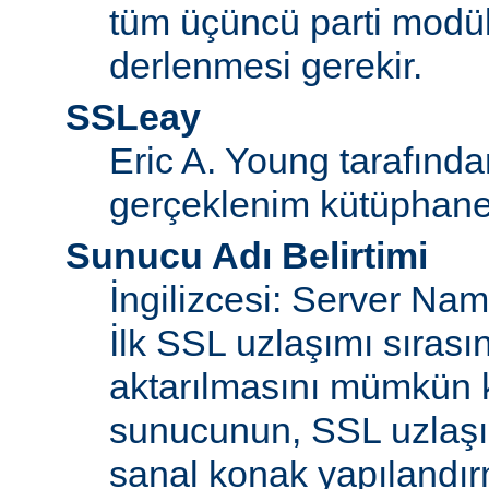
tüm üçüncü parti modül
derlenmesi gerekir.
SSLeay
Eric A. Young tarafınd
gerçeklenim kütüphane
Sunucu Adı Belirtimi
İngilizcesi: Server Na
İlk SSL uzlaşımı sıras
aktarılmasını mümkün kı
sunucunun, SSL uzlaşım
sanal konak yapılandır