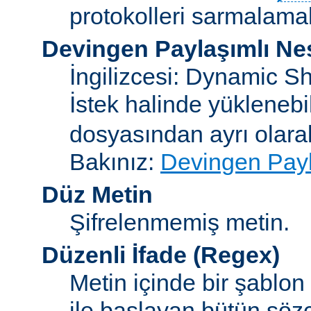
protokolleri sarmalamakt
Devingen Paylaşımlı Ne
İngilizcesi: Dynamic S
İstek halinde yükleneb
dosyasından ayrı olar
Bakınız:
Devingen Payl
Düz Metin
Şifrelenmemiş metin.
Düzenli İfade
(Regex)
Metin içinde bir şablon
ile başlayan bütün sözc