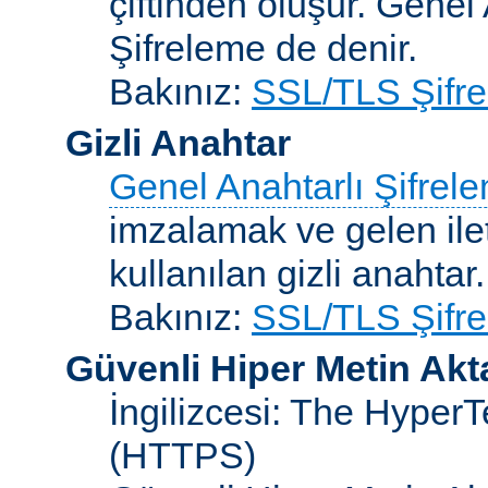
çiftinden oluşur. Genel
Şifreleme de denir.
Bakınız:
SSL/TLS Şifre
Gizli Anahtar
Genel Anahtarlı Şifrel
imzalamak ve gelen ilet
kullanılan gizli anahtar.
Bakınız:
SSL/TLS Şifre
Güvenli Hiper Metin Ak
İngilizcesi: The HyperT
(HTTPS)